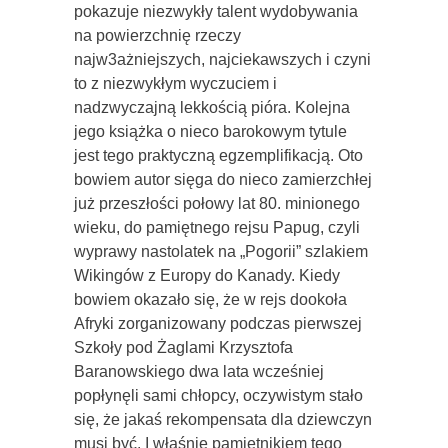
pokazuje niezwykły talent wydobywania
na powierzchnię rzeczy
najw3ażniejszych, najciekawszych i czyni
to z niezwykłym wyczuciem i
nadzwyczajną lekkością pióra. Kolejna
jego książka o nieco barokowym tytule
jest tego praktyczną egzemplifikacją. Oto
bowiem autor sięga do nieco zamierzchłej
już przeszłości połowy lat 80. minionego
wieku, do pamiętnego rejsu Papug, czyli
wyprawy nastolatek na „Pogorii” szlakiem
Wikingów z Europy do Kanady. Kiedy
bowiem okazało się, że w rejs dookoła
Afryki zorganizowany podczas pierwszej
Szkoły pod Żaglami Krzysztofa
Baranowskiego dwa lata wcześniej
popłynęli sami chłopcy, oczywistym stało
się, że jakaś rekompensata dla dziewczyn
musi być. I właśnie pamiętnikiem tego