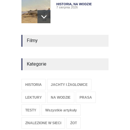
HISTORIA
,
NA WODZIE
7 sierpnia 2026
Samotny rejs Ludwika
Filmy
Szwykowskiego
NA WODZIE
6 sierpnia 2026
Kategorie
"British Steel" kończy wielki
rejs
HISTORIA
JACHTY I ŻAGLOWCE
HISTORIA
6 sierpnia 2026
LEKTURY
NA WODZIE
PRASA
TESTY
Wszystkie artykuły
ZNALEZIONE W SIECI
ŻOT