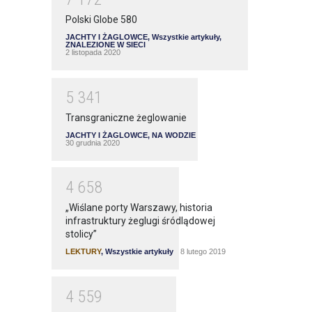
Polski Globe 580
JACHTY I ŻAGLOWCE
,
Wszystkie artykuły
,
ZNALEZIONE W SIECI
2 listopada 2020
5
3
4
1
Transgraniczne żeglowanie
JACHTY I ŻAGLOWCE
,
NA WODZIE
30 grudnia 2020
4
6
5
8
„Wiślane porty Warszawy, historia
infrastruktury żeglugi śródlądowej
stolicy”
LEKTURY
,
Wszystkie artykuły
8 lutego 2019
4
5
5
9