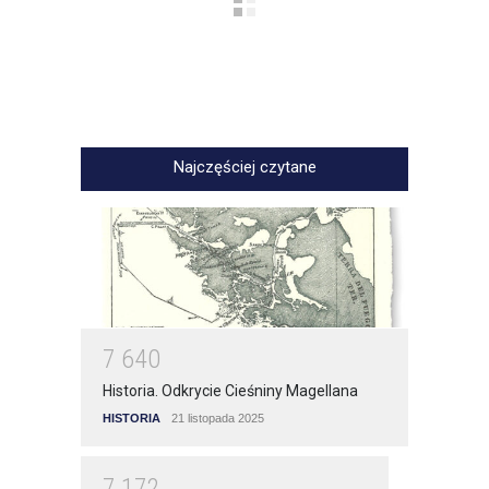
Najczęściej czytane
7
6
4
0
Historia. Odkrycie Cieśniny Magellana
HISTORIA
21 listopada 2025
7
1
7
2